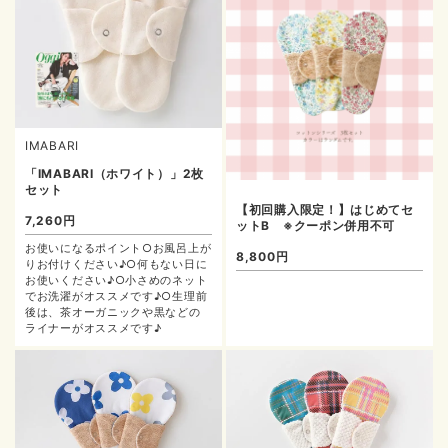
IMABARI
「IMABARI（ホワイト）」2枚
セット
【初回購入限定！】はじめてセ
7,260円
ットB ※クーポン併用不可
お使いになるポイント○お風呂上が
8,800円
りお付けください♪○何もない日に
お使いください♪○小さめのネット
でお洗濯がオススメです♪○生理前
後は、茶オーガニックや黒などの
ライナーがオススメです♪