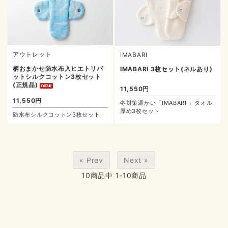
アウトレット
IMABARI
柄おまかせ防水布入ヒエトリパ
IMABARI 3枚セット(ネルあり)
ットシルクコットン3枚セット
(正規品)
11,550円
11,550円
冬対策温かい「IMABARI 」タオル
厚め3枚セット
防水布シルクコットン3枚セット
« Prev
Next »
10
商品中
1-10
商品