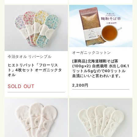
オーガニックコットン
今治タオル リバーシブル
[新商品]北海道韃靼そば茶
ヒエトリパット「フローリス
(100g×2) 自然栽培 水出しOK.1
ト」4枚セット オーガニックタ
リットル5gなので40リットル
オル
血流にいいと言われいます。
2,200円
SOLD OUT